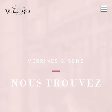
VERRINES & SENS
N O U S T R O U V E Z